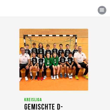
Über uns
Mannschaften
News/Events
Sponsoren
Kontakt
Gallerie
Shop
Kreisliga
Gemischte D-