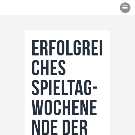
Erfolgrei
Über uns
ches
Mannschaften
News/Events
Spieltag-
Sponsoren
Kontakt
Wochene
Gallerie
Shop
nde der