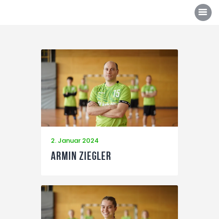
Über uns
Mannschaften
News/Events
Sponsoren
2. Januar 2024
Kontakt
Armin Ziegler
Gallerie
Shop