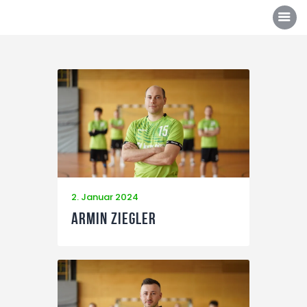
Über uns
Mannschaften
News/Events
Sponsoren
2. Januar 2024
Kontakt
Armin Ziegler
Gallerie
Shop