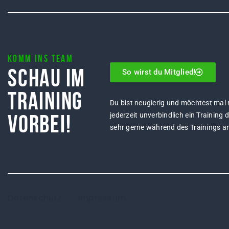
Komm ins Team
Schau im
So wirst du Mitglied!
Training
Du bist neugierig und möchtest mal
vorbei!
jederzeit unverbindlich ein Training 
sehr gerne während des Trainings a
Datenschutz
Impressum