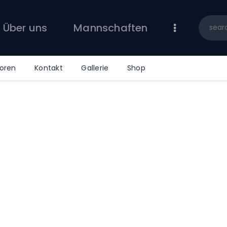
Über uns
Mannschaften
Über uns
Mannschaften
News/Events
Sponsoren
oren
Kontakt
Gallerie
Shop
Kontakt
Gallerie
Shop
p”