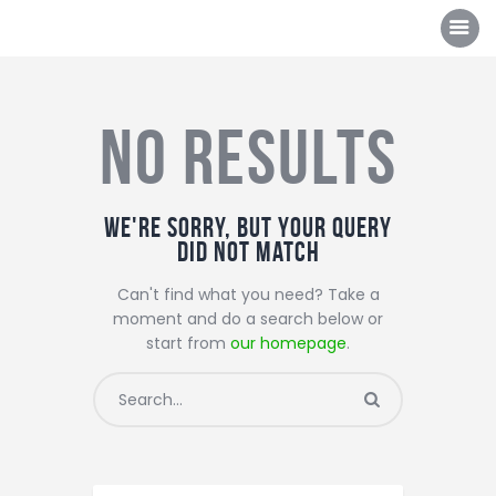
No results
Über uns
Mannschaften
We're sorry, but your query
did not match
News/Events
Can't find what you need? Take a
Sponsoren
moment and do a search below or
Kontakt
start from
our homepage
.
Gallerie
Shop