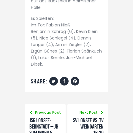
auf das Rückspiel in heimischer
Halle.
Es Spielten:
Im Tor: Fabian Nieß
Benjamin Schrag (6), Kevin Klein
(5), Nico Schlegel (4), Dennis
Langer (4), Armin Ziegler (2),
Ergün Günes (2), Florian Spänkuch
(1), Lukas Semle, Jan-Michael
Dibek.
share:
Previous Post
Next Post
JSG Lonsee-
SV Lonsee vs. TV
Bernstadt – JH
Weingarten
Söflingen &
16:29