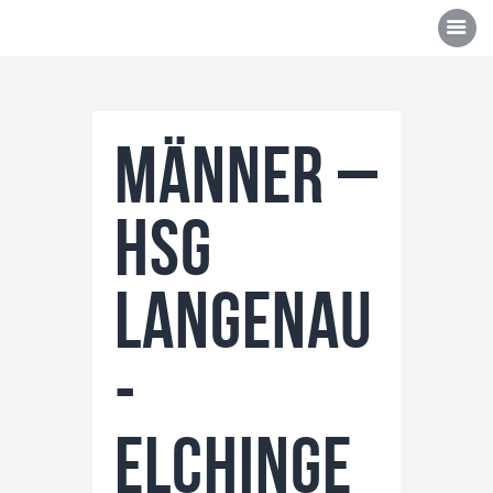
Männer –
Über uns
HSG
Mannschaften
News/Events
Langenau
Sponsoren
Kontakt
-
Gallerie
Shop
Elchinge