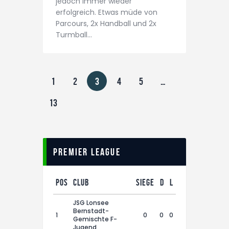
jedoch immer wieder
erfolgreich. Etwas müde von
Parcours, 2x Handball und 2x
Turmball…
1
2
3
4
5
…
13
Premier League
Pos
Club
Siege
D
L
Pts
JSG Lonsee
Bernstadt-
1
0
0
0
0
Gemischte F-
Jugend