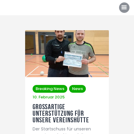
Über uns
Mannschaften
News/Events
Sponsoren
Breaking News
News
Kontakt
10. Februar 2025
Gallerie
Großartige
Unterstützung für
Shop
unsere Vereinshütte
Der Startschuss für unseren