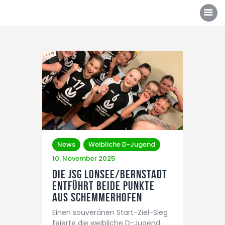
Über uns
Mannschaften
News/Events
Sponsoren
News
Weibliche D-Jugend
Kontakt
10. November 2025
Die JSG Lonsee/Bernstadt
Gallerie
entführt beide Punkte
Shop
aus Schemmerhofen
Einen souveränen Start-Ziel-Sieg
feierte die weibliche D-Jugend