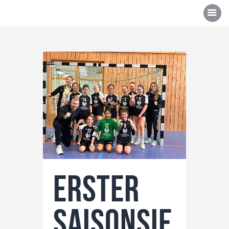
Über uns
Mannschaften
News/Events
Sponsoren
Kontakt
Erster
Gallerie
Shop
Saisonsie