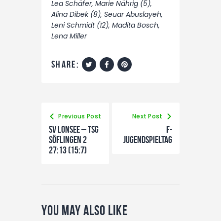
Lea Schäfer, Marie Nährig (5),
Alina Dibek (8), Seuar Abuslayeh,
Leni Schmidt (12), Madita Bosch,
Lena Miller
share:
Previous Post
Next Post
SV Lonsee – TSG
F-
Söflingen 2
Jugendspieltag
27:13 (15:7)
You May Also Like