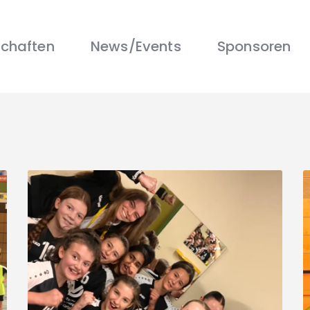
Über uns
Mannschaften
chaften
News/Events
Sponsoren
News/Events
Sponsoren
Kontakt
Gallerie
Shop