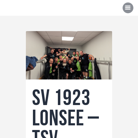
Über uns
Mannschaften
News/Events
Sponsoren
SV 1923
Kontakt
Gallerie
Lonsee –
Shop