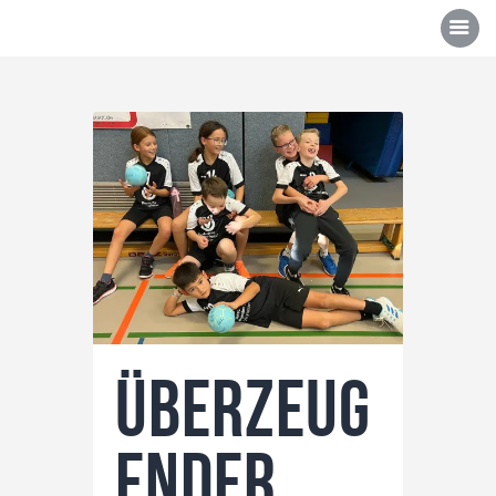
Über uns
Mannschaften
News/Events
Sponsoren
Kontakt
Überzeug
Gallerie
Shop
ender