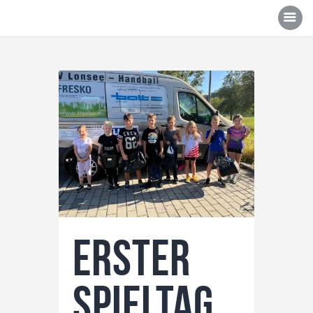
Über uns
Mannschaften
News/Events
Sponsoren
Kontakt
Erster
Gallerie
Shop
Spieltag